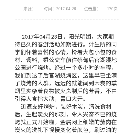
来源：
时间：2017-04-26
点击量：
170
次
年
月
日，阳光明媚，大家期
2017
04
23
待已久的春游活动如期进行。计生所的同
学们怀着喜悦的心情，拎着大包小包的食
材、调料，乘公交车前往蔡甸后官湖湿地
公园进行烧烤。经过一个多小时的车程，
我们到达了后官湖烧烤区，这里早已坐满
了烧烤的人群，远远的就能闻到木炭的熏
烟里夹杂着食物被火烹制后的芳香，不由
引得人食指大动，胃口大开。
迅速支好烤炉，装好木炭，清洗食材
后，生起炭火的那刻，令人兴奋不已的烧
烤就正式开始啦。金属网上细嫩的茄肉在
炭火的洗礼下慢慢变化着颜色，刷过油的