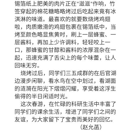
锡箔纸上肥美的肉片正在
滋滋
作响，竹
“
”
签穿起的棉花糖略略烤过后吃起来竟有冰
淇淋的味道。最喜欢的就要数烧烤鸡翅
啦，肉质嫩滑的鸡翅包裹在锡箔纸中，当
烤至颜色略显焦黄时，刷上一层蜂蜜、一
层酱料，再加上少许调料，轻轻咬上一
口，那蜂蜜的甘醇和酱料的浓厚混杂在一
起，迅速充满了舌尖上的每个味蕾，让人
回味无穷。
烧烤过后，同学们三五成群的在后官湖
边漫步闲聊，看水鸟在空中划过，看湖面
的涟漪在阳光下熠熠闪耀，享受着这浮生
偷得的半日闲适时光。
这次春游，在忙碌的科研生活中丰富了
同学们的课余生活，增进了同学们之间的
友谊，为大家留下了宝贵而美好的回忆。
（赵允菡）